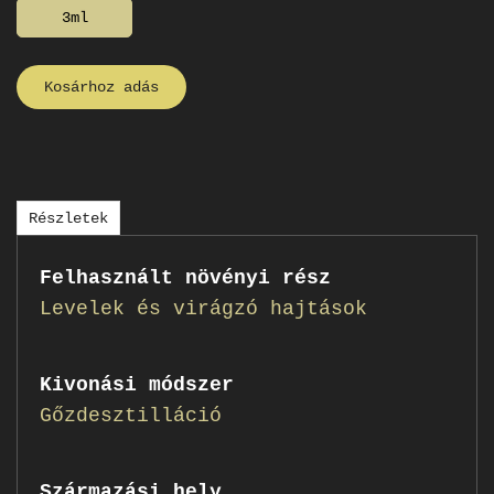
3ml
Kosárhoz adás
Részletek
Felhasznált növényi rész
Levelek és virágzó hajtások
Kivonási módszer
Gőzdesztilláció
Származási hely