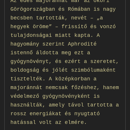
Az édes majoránnát már az ókori
Görögországban és Rómában is nagy
becsben tartották, nevét – „a
hegyek öröme” – frissítő és vonzó
tulajdonságai miatt kapta. A
hagyomány szerint Aphrodité
istennő áldotta meg ezt a
gyógynövényt, és ezért a szeretet,
boldogság és jólét szimbólumaként
tisztelték. A középkorban a
majoránnát nemcsak főzéshez, hanem
védelmező gyógynövényként is
használták, amely távol tartotta a
rossz energiákat és nyugtató
hatással volt az elmére.