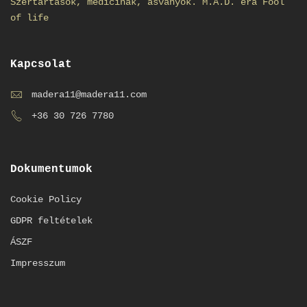
Szertartások, medicinák, ásványok. M.A.D. era Fool
of life
Kapcsolat
madera11@madera11.com
+36 30 726 7780
Dokumentumok
Cookie Policy
GDPR feltételek
ÁSZF
Impresszum