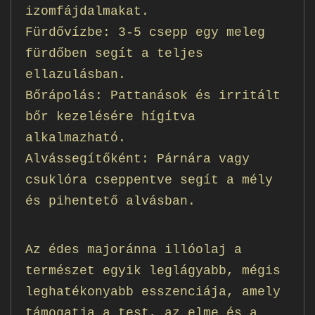
izomfájdalmakat.
Fürdővízbe: 3-5 csepp egy meleg
fürdőben segít a teljes
ellazulásban.
Bőrápolás: Pattanások és irritált
bőr kezelésére hígítva
alkalmazható.
Alvássegítőként: Párnára vagy
csuklóra cseppentve segít a mély
és pihentető alvásban.
Az édes majoránna illóolaj a
természet egyik leglágyabb, mégis
leghatékonyabb esszenciája, amely
támogatja a test, az elme és a