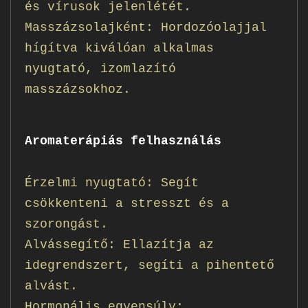
és vírusok jelenlétét.
Masszázsolajként: Hordozóolajjal
hígítva kiválóan alkalmas
nyugtató, izomlazító
masszázsokhoz.
Aromaterápiás felhasználás
Érzelmi nyugtató: Segít
csökkenteni a stresszt és a
szorongást.
Alvássegítő: Ellazítja az
idegrendszert, segíti a pihentető
alvást.
Hormonális egyensúly: