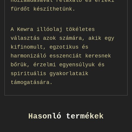
hozzáadásával relaxáló és érzéki
fürdőt készíthetünk.
A Kewra illóolaj tökéletes
választás azok számára, akik egy
kifinomult, egzotikus és
harmonizáló esszenciát keresnek
bőrük, érzelmi egyensúlyuk és
spirituális gyakorlataik
támogatására.
Hasonló termékek