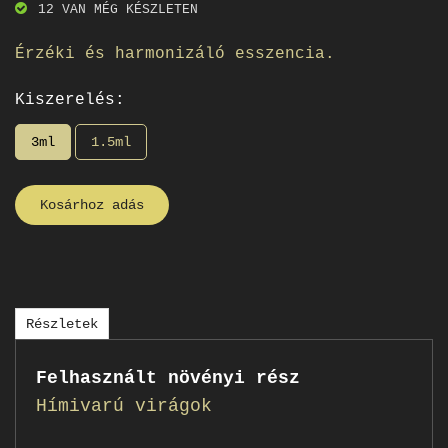
12 VAN MÉG KÉSZLETEN
Érzéki és harmonizáló esszencia.
Kiszerelés:
3ml
1.5ml
Kosárhoz adás
Részletek
Felhasznált növényi rész
Hímivarú virágok