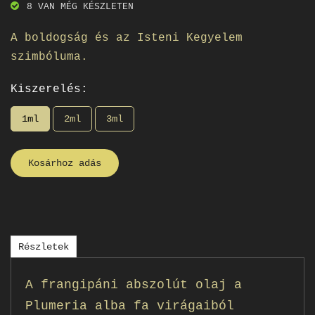
8 VAN MÉG KÉSZLETEN
A boldogság és az Isteni Kegyelem
szimbóluma.
Kiszerelés:
1ml
2ml
3ml
Kosárhoz adás
Részletek
A frangipáni abszolút olaj a
Plumeria alba fa virágaiból