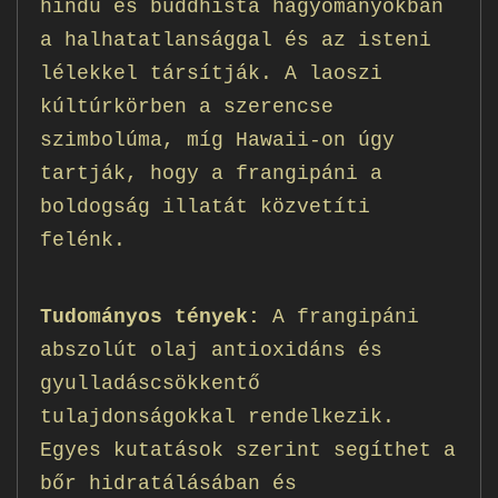
hindu és buddhista hagyományokban
a halhatatlansággal és az isteni
lélekkel társítják. A laoszi
kúltúrkörben a szerencse
szimbolúma, míg Hawaii-on úgy
tartják, hogy a frangipáni a
boldogság illatát közvetíti
felénk.
Tudományos tények:
A frangipáni
abszolút olaj antioxidáns és
gyulladáscsökkentő
tulajdonságokkal rendelkezik.
Egyes kutatások szerint segíthet a
bőr hidratálásában és